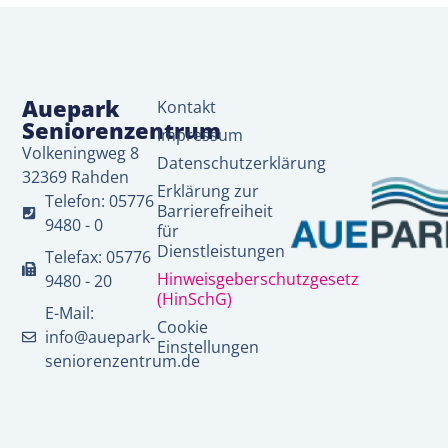
Auepark
Kontakt
Seniorenzentrum
Impressum
Volkeningweg 8
Datenschutzerklärung
32369 Rahden
Erklärung zur
Telefon: 05776
Barrierefreiheit
9480 - 0
für
Dienstleistungen
Telefax: 05776
Hinweisgeberschutzgesetz
9480 - 20
(HinSchG)
E-Mail:
Cookie
info@auepark-
Einstellungen
seniorenzentrum.de