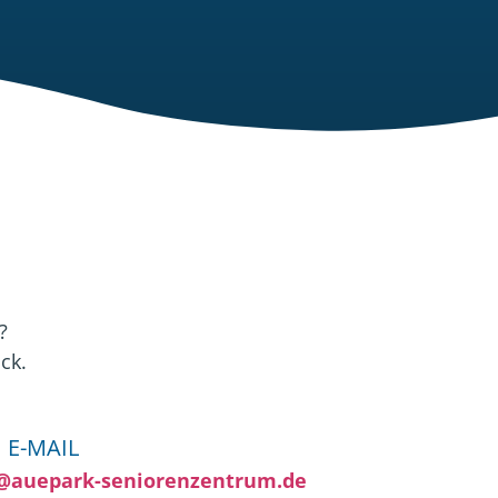
?
ck.
E-MAIL
@auepark-seniorenzentrum.de