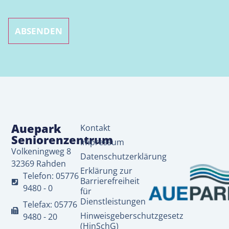
Auepark
Kontakt
Seniorenzentrum
Impressum
Volkeningweg 8
Datenschutzerklärung
32369 Rahden
Erklärung zur
Telefon: 05776
Barrierefreiheit
9480 - 0
für
Dienstleistungen
Telefax: 05776
Hinweisgeberschutzgesetz
9480 - 20
(HinSchG)