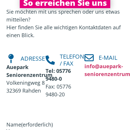
So erreichen Sie uns
Sie möchten mit uns sprechen oder uns etwas
mitteilen?
Hier finden Sie alle wichtigen Kontaktdaten auf
einen Blick.
TELEFON
E-MAIL
ADRESSE
/ FAX
info@auepark-
Auepark
Tel: 05776
seniorenzentrum
Seniorenzentrum
9480‑0
Volkeningweg 8
Fax: 05776
32369 Rahden
9480-20
Name
(erforderlich)