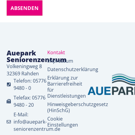
Auepark
Kontakt
Seniorenzentrum
Impressum
Volkeningweg 8
Datenschutzerklärung
32369 Rahden
Erklärung zur
Telefon: 05776
Barrierefreiheit
9480 - 0
für
Dienstleistungen
Telefax: 05776
Hinweisgeberschutzgesetz
9480 - 20
(HinSchG)
E-Mail:
Cookie
info@auepark-
Einstellungen
seniorenzentrum.de